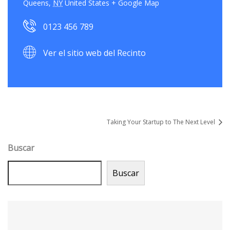
Queens
,
NY
United States
+ Google Map
0123 456 789
Ver el sitio web del Recinto
Taking Your Startup to The Next Level
Buscar
Buscar