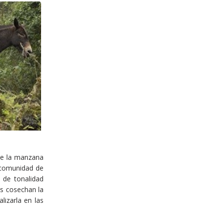
te la manzana
a comunidad de
 de tonalidad
os cosechan la
izarla en las