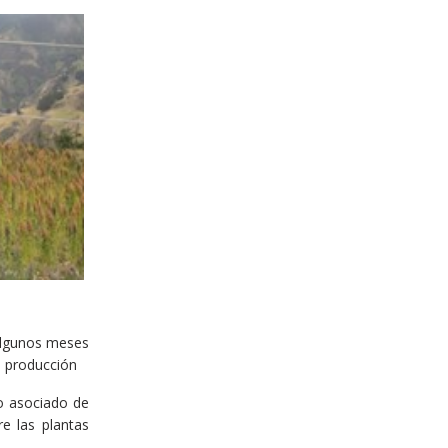
 algunos meses
a producción
o asociado de
re las plantas