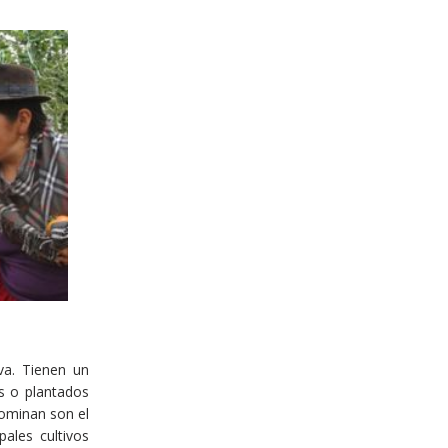
va. Tienen un
s o plantados
ominan son el
ales cultivos