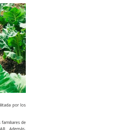
itada por los
 familiares de
ÑAR. Además,