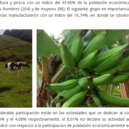
icultura y pesca con un índice del 43.96% de la población económi
 hombres (204) y de mujeres (98). El siguiente grupo en importanci
trias manufactureros con un índice del 16,74%, en donde se observ
erable participación están en las actividades que se dedican al co
5% y el 4,08% respectivamente, el 8,01% no declara su actividad an
índice con respecto a la participación de población económicamente ac